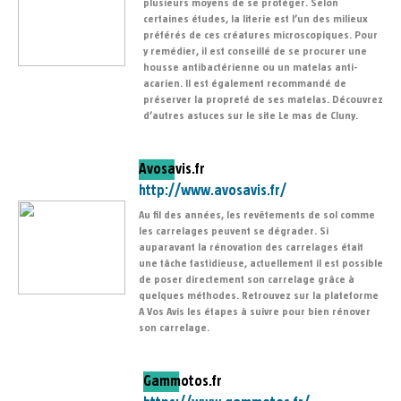
plusieurs moyens de se protéger. Selon
certaines études, la literie est l’un des milieux
préférés de ces créatures microscopiques. Pour
y remédier, il est conseillé de se procurer une
housse antibactérienne ou un matelas anti-
acarien. Il est également recommandé de
préserver la propreté de ses matelas. Découvrez
d’autres astuces sur le site Le mas de Cluny.
Avosavis.fr
http://www.avosavis.fr/
Au fil des années, les revêtements de sol comme
les carrelages peuvent se dégrader. Si
auparavant la rénovation des carrelages était
une tâche fastidieuse, actuellement il est possible
de poser directement son carrelage grâce à
quelques méthodes. Retrouvez sur la plateforme
A Vos Avis les étapes à suivre pour bien rénover
son carrelage.
Gammotos.fr