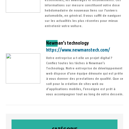
essentielles, les avantages et inconvénients. Ces
informations sur mesure constituent votre dose
hebdomadaire de nouveaux liens sur l'univers
automobile, en général. Il vous suffit de naviguer
sur les actualités les plus récentes pour mieux
entretenir votre voiture.
Newman’s technology
https://www.newmanstech.com/
Votre entreprise a-t-elle un projet digital ?
Confiez toutes les tâches à Newman’s
Technology. Notre entreprise de développement
web dispose d'une équipe dévouée qui est prête
à vous donner des prestations de qualité. Que ce
soit pour la création de sites web ou
d’applications mobiles, l’enseigne est prêt à
vous accompagner tout au long de votre dessein.